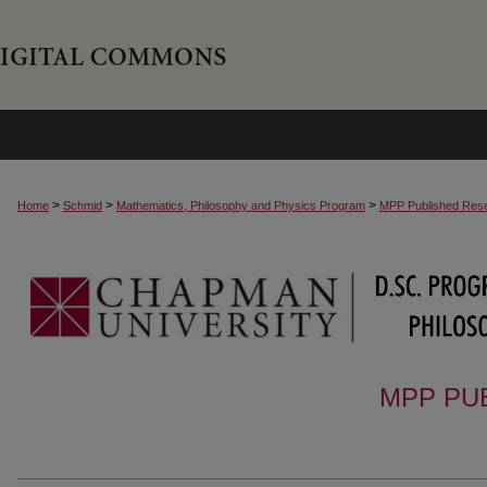
>
>
>
Home
Schmid
Mathematics, Philosophy and Physics Program
MPP Published Res
MPP PU