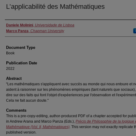
L’applicabilité des Mathématiques
Authors
Daniele Molinini
,
Universidade de Lisboa
Marco Panza
,
Chapman University
Document Type
Book
Publication Date
2022
Abstract
"Les mathématiques s'appliquent avec succès au monde qui nous entoure et 
aident à raisonner sur les phénomènes empiriques (tant naturels que sociaux), 
dire sur des faits qui font l'objet d'expéeriences par l'observation et l'expériment
Cela ne fait aucun doute."
Comments
This is a pre-copy-editing, author-produced PDF of a chapter accepted for publ
in Andrew Arana and Marco Panza (Eds.),
Précis de Philosophie de la logique 
Mathématique (Vol. II, Mathématiques)
. This version may not exactly replicate t
published version.