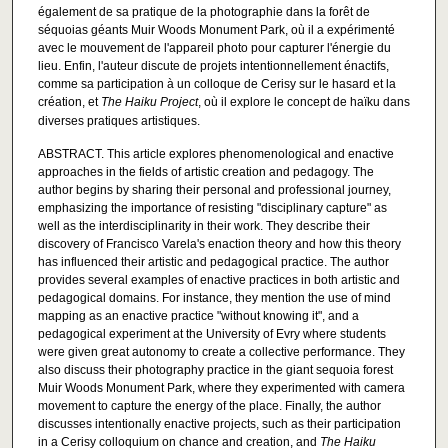
également de sa pratique de la photographie dans la forêt de
séquoias géants Muir Woods Monument Park, où il a expérimenté
avec le mouvement de l'appareil photo pour capturer l'énergie du
lieu. Enfin, l'auteur discute de projets intentionnellement énactifs,
comme sa participation à un colloque de Cerisy sur le hasard et la
création, et
The Haiku Project
, où il explore le concept de haïku dans
diverses pratiques artistiques.
ABSTRACT. This article explores phenomenological and enactive
approaches in the fields of artistic creation and pedagogy. The
author begins by sharing their personal and professional journey,
emphasizing the importance of resisting "disciplinary capture" as
well as the interdisciplinarity in their work. They describe their
discovery of Francisco Varela's enaction theory and how this theory
has influenced their artistic and pedagogical practice. The author
provides several examples of enactive practices in both artistic and
pedagogical domains. For instance, they mention the use of mind
mapping as an enactive practice "without knowing it", and a
pedagogical experiment at the University of Evry where students
were given great autonomy to create a collective performance. They
also discuss their photography practice in the giant sequoia forest
Muir Woods Monument Park, where they experimented with camera
movement to capture the energy of the place. Finally, the author
discusses intentionally enactive projects, such as their participation
in a Cerisy colloquium on chance and creation, and
The Haiku