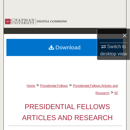
Search
Browse Collections
×
My Account
Switch to
Download
About
desktop
view
Digital Commons Network™
>
>
Home
Presidential Fellows
Presidential Fellows Articles and
>
Research
55
PRESIDENTIAL FELLOWS
ARTICLES AND RESEARCH