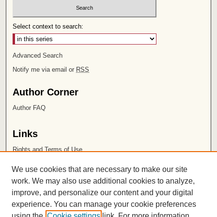
Select context to search:
Advanced Search
Notify me via email or
RSS
Author Corner
Author FAQ
Links
Rights and Terms of Use
Leatherby Libraries
We use cookies that are necessary to make our site
Chapman University
work. We may also use additional cookies to analyze,
improve, and personalize our content and your digital
ISSN 2572-1496
experience. You can manage your cookie preferences
using the
Cookie settings
link. For more information,