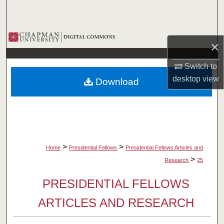
Search
Browse Collections
×
My Account
Switch to
desktop
view
Download
About
Digital Commons Network™
>
>
Home
Presidential Fellows
Presidential Fellows Articles and
>
Research
25
PRESIDENTIAL FELLOWS
ARTICLES AND RESEARCH