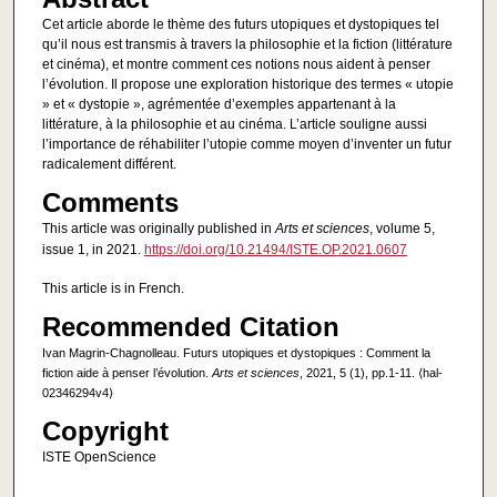
Cet article aborde le thème des futurs utopiques et dystopiques tel
qu’il nous est transmis à travers la philosophie et la fiction (littérature
et cinéma), et montre comment ces notions nous aident à penser
l’évolution. Il propose une exploration historique des termes « utopie
» et « dystopie », agrémentée d’exemples appartenant à la
littérature, à la philosophie et au cinéma. L’article souligne aussi
l’importance de réhabiliter l’utopie comme moyen d’inventer un futur
radicalement différent.
Comments
This article was originally published in
Arts et sciences
, volume 5,
issue 1, in 2021.
https://doi.org/10.21494/ISTE.OP.2021.0607
This article is in French.
Recommended Citation
Ivan Magrin-Chagnolleau. Futurs utopiques et dystopiques : Comment la
fiction aide à penser l’évolution.
Arts et sciences
, 2021, 5 (1), pp.1-11. ⟨hal-
02346294v4⟩
Copyright
ISTE OpenScience