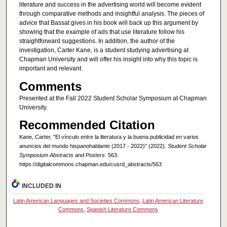
literature and success in the advertising world will become evident
through comparative methods and insightful analysis. The pieces of
advice that Bassat gives in his book will back up this argument by
showing that the example of ads that use literature follow his
straightforward suggestions. In addition, the author of the
investigation, Carter Kane, is a student studying advertising at
Chapman University and will offer his insight into why this topic is
important and relevant.
Comments
Presented at the Fall 2022 Student Scholar Symposium at Chapman
University.
Recommended Citation
Kane, Carter, "El vínculo entre la literatura y la buena publicidad en varios
anuncios del mundo hispanohablante (2017 - 2022)" (2022).
Student Scholar
Symposium Abstracts and Posters
. 563.
https://digitalcommons.chapman.edu/cusrd_abstracts/563
INCLUDED IN
Latin American Languages and Societies Commons
,
Latin American Literature
Commons
,
Spanish Literature Commons