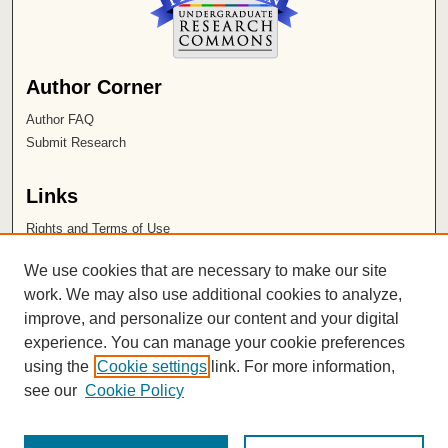
Author Corner
Author FAQ
Submit Research
Links
Rights and Terms of Use
Leatherby Libraries
We use cookies that are necessary to make our site
Chapman University
work. We may also use additional cookies to analyze,
improve, and personalize our content and your digital
ISSN 2572-1496
experience. You can manage your cookie preferences
using the
Cookie settings
link. For more information,
see our
Cookie Policy