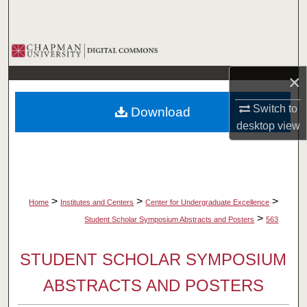
Search
Browse Collections
×
My Account
Switch to
Download
About
desktop
view
Digital Commons Network™
>
>
>
Home
Institutes and Centers
Center for Undergraduate Excellence
>
Student Scholar Symposium Abstracts and Posters
563
STUDENT SCHOLAR SYMPOSIUM
ABSTRACTS AND POSTERS