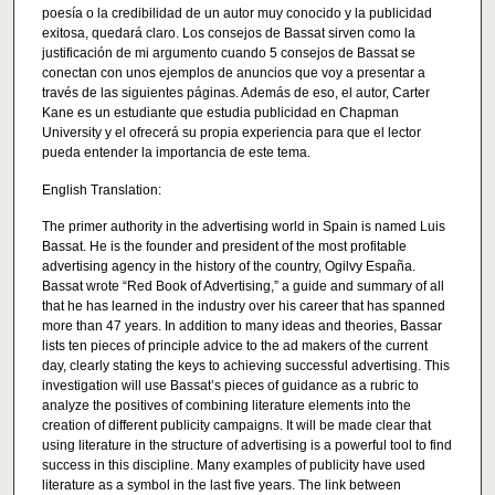
poesía o la credibilidad de un autor muy conocido y la publicidad
exitosa, quedará claro. Los consejos de Bassat sirven como la
justificación de mi argumento cuando 5 consejos de Bassat se
conectan con unos ejemplos de anuncios que voy a presentar a
través de las siguientes páginas. Además de eso, el autor, Carter
Kane es un estudiante que estudia publicidad en Chapman
University y el ofrecerá su propia experiencia para que el lector
pueda entender la importancia de este tema.
English Translation:
The primer authority in the advertising world in Spain is named Luis
Bassat. He is the founder and president of the most profitable
advertising agency in the history of the country, Ogilvy España.
Bassat wrote “Red Book of Advertising,” a guide and summary of all
that he has learned in the industry over his career that has spanned
more than 47 years. In addition to many ideas and theories, Bassar
lists ten pieces of principle advice to the ad makers of the current
day, clearly stating the keys to achieving successful advertising. This
investigation will use Bassat’s pieces of guidance as a rubric to
analyze the positives of combining literature elements into the
creation of different publicity campaigns. It will be made clear that
using literature in the structure of advertising is a powerful tool to find
success in this discipline. Many examples of publicity have used
literature as a symbol in the last five years. The link between