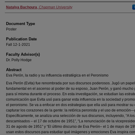
Authors
Natalya Bachoura
,
Chapman University
Document Type
Poster
Publication Date
Fall 12-1-2021
Faculty Advisor(s)
Dr. Polly Hodge
Abstract
Eva Perón, la radio y su influencia estratégica en el Peronismo
Eva Perón (Evita) fue renombrada por sus discursos poderosos. Jugó un papel
fundamental en el ascenso al poder de su esposo, Juan Perón, y ganó mucho
para sí misma durante el proceso. En esta investigación, se estudian las estrat
comunicación que Evita usó para ganar esta influencia en la sociedad y prom
el peronismo. Se va a enfocar en dos estrategias que ella usó para mostrar su 
capturar los corazones de la gente: la retórica peronista y el uso de emoción—
Específicamente, se analiza una selección de sus discursos, incluyendo, “A los
descamisados – el 17 de octubre de 1951”, “La renunciación de la vicepresiden
31 de agosto de 1951” y “El último discurso de Eva Perón– el 1 de mayo de 19
usan estos discursos para estudiar qué imágenes y emociones Eva inspira co