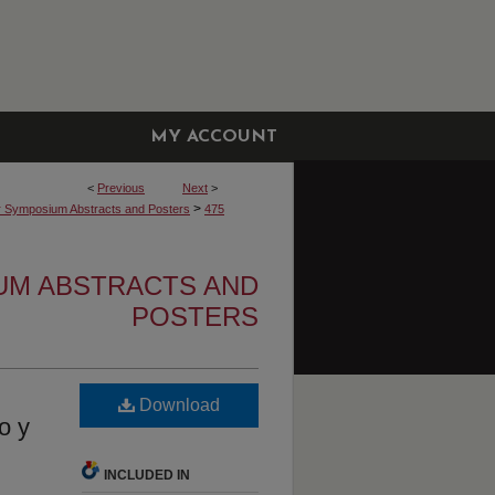
MY ACCOUNT
<
Previous
Next
>
>
r Symposium Abstracts and Posters
475
UM ABSTRACTS AND
POSTERS
Download
o y
INCLUDED IN