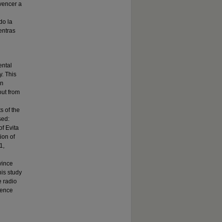
vencer a
do la
entras
ental
. This
in
out from
s of the
sed:
of Evita
ion of
1,
vince
his study
 radio
uence