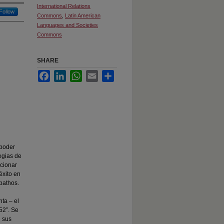
International Relations
Follow
Commons
,
Latin American
Languages and Societies
Commons
SHARE
Facebook
LinkedIn
WhatsApp
Email
Share
 poder
egias de
ocionar
éxito en
pathos.
ta – el
52”. Se
n sus