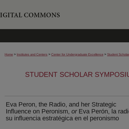
>
>
>
Home
Institutes and Centers
Center for Undergraduate Excellence
Student Schola
STUDENT SCHOLAR SYMPOSI
Eva Peron, the Radio, and her Strategic
Influence on Peronism,
or
Eva Perón, la radi
su influencia estratégica en el peronismo