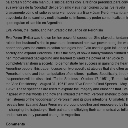
palabras y cómo ella manipula sus palabras con la retórica peronista para con
sus oyentes de la “bondad” del peronismo y sus intenciones puras. Se revela
últimamente cómo el radio se unía y empodería a Eva y Juan Perón—cambian
trayectoria de su camino y multiplicando su influencia y poder comunicativa mi
que seguían el cambio en Argentina.
Eva Perón, the Radio, and her Strategic Influence on Peronism
Eva Perón (Evita) was known for her powerful speeches. She played a fundam
role in her husband´s rise to power and increased her own power along the way
paper analyses the communication strategies that Evita used to gain influence 
society and expand Peronism. It tells the story of how a lonely woman climbed 
her impoverished background and learned to wield the power of her voice to
completely transform a society. To demonstrate her success in gaining the heart
Argentine people, this paper focuses on two specific strategies that she often u
Peronist rhetoric and the manipulation of emotions—pathos. Specifically, three 
´s speeches will be dissected: “To the Shirtless—October 17, 1951¨, “Renunciat
the Vice Presidency—August 31, 1951”, and “Eva Peron´s Final Speech—May 
1952”. These speeches are used to explore the imagery and emotions that Eva
inspired with her words and how she infused them with Peronist rhetoric to con
her listeners of the “goodness” of Peronism and its pure intentions. Ultimately, t
reveals how Eva and Juan Perón were brought together and empowered by the
—changing the trajectory of their path and multiplying their communicative infl
and power as they pursued change in Argentina.
Comments